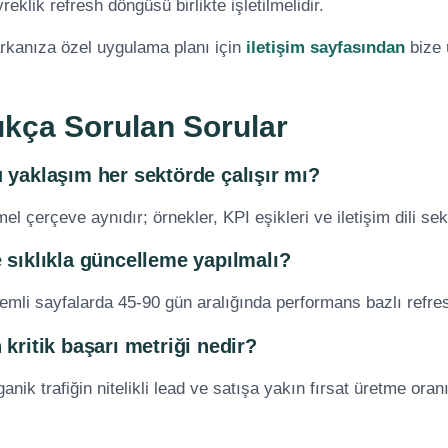
reklik refresh döngüsü birlikte işletilmelidir.
rkanıza özel uygulama planı için
iletişim sayfasından
bize u
ıkça Sorulan Sorular
 yaklaşım her sektörde çalışır mı?
el çerçeve aynıdır; örnekler, KPI eşikleri ve iletişim dili se
 sıklıkla güncelleme yapılmalı?
mli sayfalarda 45-90 gün aralığında performans bazlı refresh
 kritik başarı metriği nedir?
anik trafiğin nitelikli lead ve satışa yakın fırsat üretme oranı