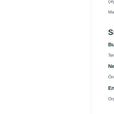
çey
Ma
S
Bu
Tem
Ne
Öne
En
Org