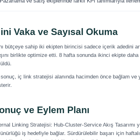
Pazarlama ve satış ekiplerinde farklı KPI tanımlarıyla ilerle
ini Vaka ve Sayısal Okuma
ı bütçeye sahip iki ekipten birincisi sadece içerik adedini art
şını birlikte optimize etti. 8 hafta sonunda ikinci ekipte da
üldü.
sonuç, iç link stratejisi alanında hacimden önce bağlam ve y
terir.
onuç ve Eylem Planı
ernal Linking Stratejisi: Hub-Cluster-Service Akış Tasarımı
ünürlüğü iş hedefiyle bağlar. Sürdürülebilir başarı için haftal