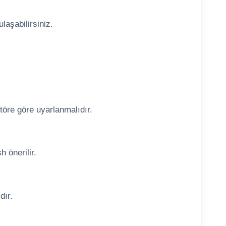
laşabilirsiniz.
ktöre göre uyarlanmalıdır.
 önerilir.
dır.