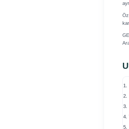
ayr
Öze
kan
GEO
Ara
U