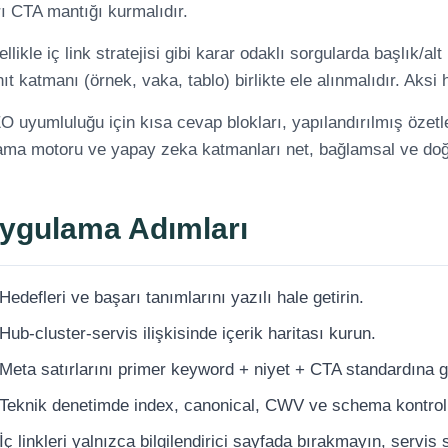
ı CTA mantığı kurmalıdır.
llikle iç link stratejisi gibi karar odaklı sorgularda başlık/a
ıt katmanı (örnek, vaka, tablo) birlikte ele alınmalıdır. Aks
 uyumluluğu için kısa cevap blokları, yapılandırılmış özetle
ma motoru ve yapay zeka katmanları net, bağlamsal ve doğrula
ygulama Adımları
Hedefleri ve başarı tanımlarını yazılı hale getirin.
Hub-cluster-servis ilişkisinde içerik haritası kurun.
Meta satırlarını primer keyword + niyet + CTA standardına g
Teknik denetimde index, canonical, CWV ve schema kontrolle
İç linkleri yalnızca bilgilendirici sayfada bırakmayın, servis 