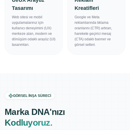
UI/UX Arayüz
Reklam
Tasarımı
Kreatifleri
Web sitesi ve mobil
Google ve Meta
uygulamalarınız için
reklamlarında tıklama
kullanıcı deneyimini (UX)
oranlarını (CTR) artıran,
merkeze alan, modern ve
harekete geçirici mesaj
dönüşüm odaklı arayüz (UI)
(CTA) odaklı banner ve
tasarımları.
görsel setleri.
GÖRSEL İNŞA SÜRECI
Marka DNA'nızı
Kodluyoruz.