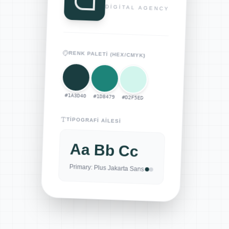
DIGITAL AGENCY
RENK PALETI (HEX/CMYK)
#1A3D40
#1D8479
#D2F5ED
TIPOGRAFI AILESI
Aa Bb Cc
Primary: Plus Jakarta Sans