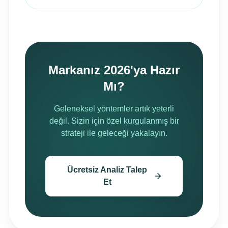
Markanız 2026'ya Hazır
Mı?
Geleneksel yöntemler artık yeterli
değil. Sizin için özel kurgulanmış bir
strateji ile geleceği yakalayın.
Ücretsiz Analiz Talep
Et