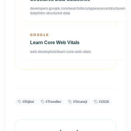
developers.google.com/search/docs/appearance/structured-
data/intro-structured-data
GOOGLE
Learn Core Web Vitals
web.dev/explore/learn-core-web-vitals
#
Dijital
#
Trendler
#
Strateji
#
2026