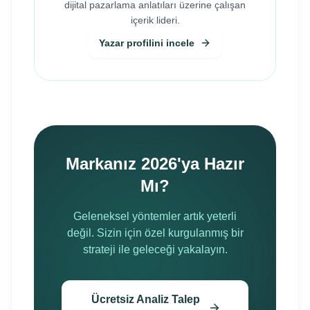
dijital pazarlama anlatıları üzerine çalışan
içerik lideri.
Yazar profilini incele
Markanız 2026'ya Hazır
Mı?
Geleneksel yöntemler artık yeterli
değil. Sizin için özel kurgulanmış bir
strateji ile geleceği yakalayın.
Ücretsiz Analiz Talep