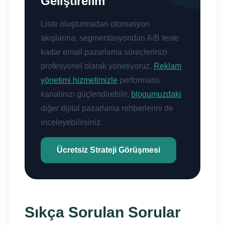
Geliştirelim
Liste oluşturmadan otomasyon
akışlarına, segmentasyondan A/B teste
kadar email pazarlama süreçlerinizi
profesyonel olarak yönetiyoruz.
Reklam
yönetimi hizmetimizle
performans
kanalınızı güçlendirebilir,
blogumuzdaki
diğer dijital pazarlama rehberlerini de
inceleyebilirsiniz.
Ücretsiz Strateji Görüşmesi
Sıkça Sorulan Sorular