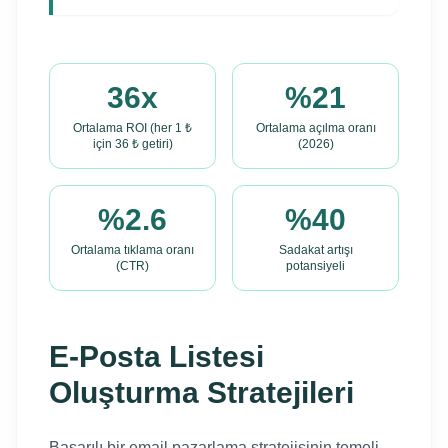
36x
%21
Ortalama ROI (her 1 ₺
Ortalama açılma oranı
için 36 ₺ getiri)
(2026)
%2.6
%40
Ortalama tıklama oranı
Sadakat artışı
(CTR)
potansiyeli
E-Posta Listesi
Oluşturma Stratejileri
Başarılı bir email pazarlama stratejisinin temeli,