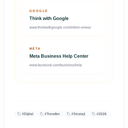
GOOGLE
Think with Google
www.thinkwithgoogle.com/intl/en-emea/
META
Meta Business Help Center
www.facebook.com/business/help
#
Dijital
#
Trendler
#
Strateji
#
2026