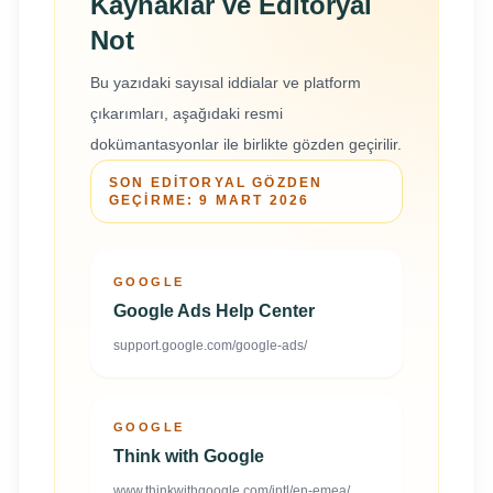
Kaynaklar ve Editoryal
Not
Bu yazıdaki sayısal iddialar ve platform
çıkarımları, aşağıdaki resmi
dokümantasyonlar ile birlikte gözden geçirilir.
SON EDITORYAL GÖZDEN
GEÇIRME:
9 MART 2026
GOOGLE
Google Ads Help Center
support.google.com/google-ads/
GOOGLE
Think with Google
www.thinkwithgoogle.com/intl/en-emea/