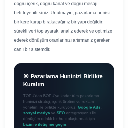
doğru içerik, doğru kanal ve doğru mesajı
belirleyebilirsiniz. Unutmayın, pazarlama hunisi
bir kere kurup bırakacağınız bir yapı değildir;
sürekli veri toplayarak, analiz ederek ve optimize
ederek dönüşüm oranlarınızı artırmanız gereken
canlı bir sistemdir.
🎯 Pazarlama Huninizi Birlikte
Kuralım
TOFU'dan BOFU'ya kadar tüm pazarlama
huninizi strateji, içerik üretimi ve reklam
yönetimi ile birlikte kuruyoruz.
Google Ads
,
sosyal medya
ve
SEO
entegrasyonu ile
dönüşüm odaklı bir huni oluşturmak için
bizimle iletişime geçin
.