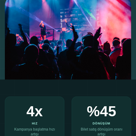
4
x
%
45
HIZ
DÖNÜŞÜM
Kampanya başlatma hızı
Bilet satış dönüşüm oranı
artışı
artışı