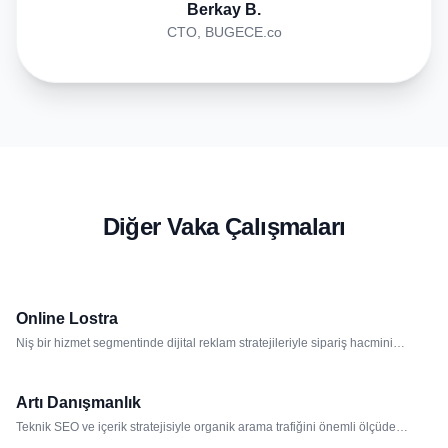
Berkay B.
CTO, BUGECE.co
Diğer Vaka Çalışmaları
%32
%85
CPA DÜŞÜŞÜ
SIPARIŞ ARTIŞI
Online Lostra
REKLAM YÖNETIMI
%120
8
Niş bir hizmet segmentinde dijital reklam stratejileriyle sipariş hacmini
ORGANIK TRAFIK
İLK SAYFA
artırdık.
Artı Danışmanlık
SEO OPTIMIZASYONU
%38
%72
Teknik SEO ve içerik stratejisiyle organik arama trafiğini önemli ölçüde
CPL DÜŞÜŞÜ
LEAD ARTIŞI
artırdık.