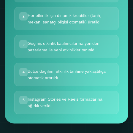
Her etkinlik için dinamik kreatifler (tarih,
2
mekan, sanatçı bilgisi otomatik) üretildi
Geçmiş etkinlik katılımcılarına yeniden
3
pazarlama ile yeni etkinlikler tanıtıldı
Bütçe dağılımı etkinlik tarihine yaklaştıkça
4
otomatik artırıldı
Instagram Stories ve Reels formatlarına
5
ağırlık verildi