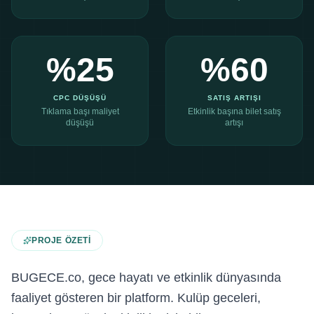
%
25
%
60
CPC DÜŞÜŞÜ
SATIŞ ARTIŞI
Tıklama başı maliyet
Etkinlik başına bilet satış
düşüşü
artışı
PROJE ÖZETI
BUGECE.co, gece hayatı ve etkinlik dünyasında
faaliyet gösteren bir platform. Kulüp geceleri,