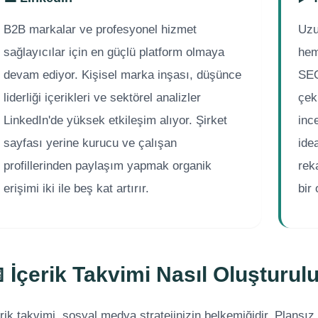
B2B markalar ve profesyonel hizmet
Uzu
sağlayıcılar için en güçlü platform olmaya
hem
devam ediyor. Kişisel marka inşası, düşünce
SEO
liderliği içerikleri ve sektörel analizler
çek
LinkedIn'de yüksek etkileşim alıyor. Şirket
inc
sayfası yerine kurucu ve çalışan
ide
profillerinden paylaşım yapmak organik
rek
erişimi iki ile beş kat artırır.
bir
 İçerik Takvimi Nasıl Oluşturul
rik takvimi, sosyal medya stratejinizin belkemiğidir. Plans