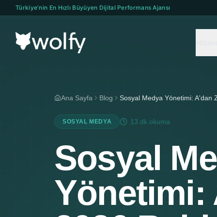
Türkiye'nin En Hızlı Büyüyen Dijital Performans Ajansı
Hizme
Ana Sayfa
Blog
13 dk
okuma
SOSYAL MEDYA
Sosyal M
Yönetimi: 