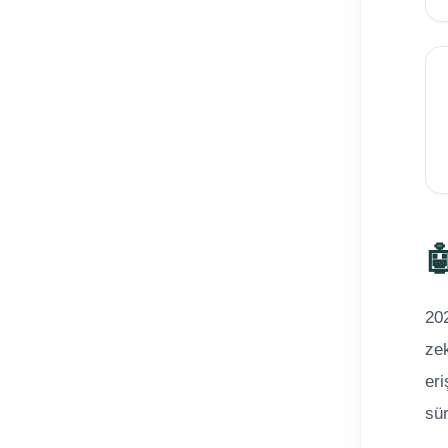

202
zek
eri
sür