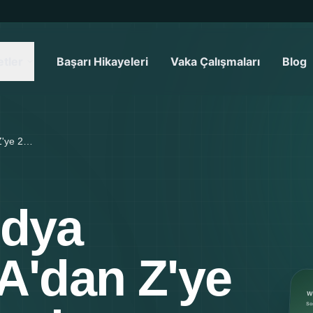
tler
Başarı Hikayeleri
Vaka Çalışmaları
Blog
Sosyal Medya Yönetimi: A'dan Z'ye 2026 Rehberi
edya
A'dan Z'ye