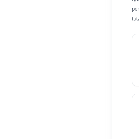
per
tut