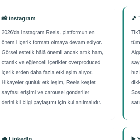
📸 Instagram
🎵 
2026'da Instagram Reels, platformun en
Tik
önemli içerik formatı olmaya devam ediyor.
tüm
Görsel estetik hâlâ önemli ancak artık ham,
Algo
otantik ve eğlenceli içerikler overproduced
say
içeriklerden daha fazla etkileşim alıyor.
hız
Hikayeler günlük etkileşim, Reels keşfet
dik
sayfası erişimi ve carousel gönderiler
Sos
derinlikli bilgi paylaşımı için kullanılmalıdır.
sat
💼 LinkedIn
▶️