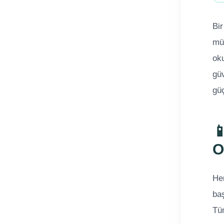
Bir
müş
oku
gü
güç

O
Her
baş
Tüm