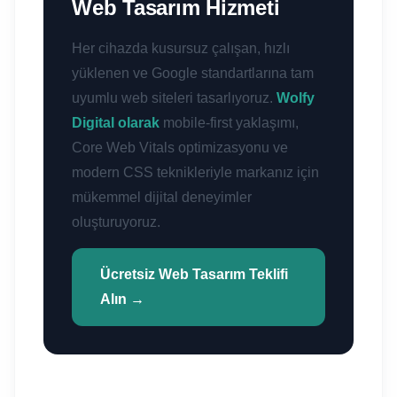
Web Tasarım Hizmeti
Her cihazda kusursuz çalışan, hızlı
yüklenen ve Google standartlarına tam
uyumlu web siteleri tasarlıyoruz.
Wolfy
Digital olarak
mobile-first yaklaşımı,
Core Web Vitals optimizasyonu ve
modern CSS teknikleriyle markanız için
mükemmel dijital deneyimler
oluşturuyoruz.
Ücretsiz Web Tasarım Teklifi
Alın →