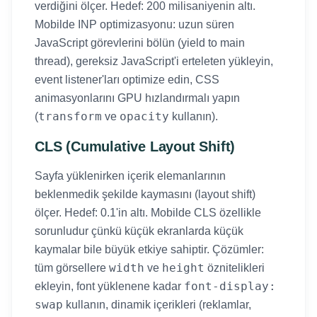
verdiğini ölçer. Hedef: 200 milisaniyenin altı.
Mobilde INP optimizasyonu: uzun süren
JavaScript görevlerini bölün (yield to main
thread), gereksiz JavaScript'i erteleten yükleyin,
event listener'ları optimize edin, CSS
animasyonlarını GPU hızlandırmalı yapın
transform
opacity
(
ve
kullanın).
CLS (Cumulative Layout Shift)
Sayfa yüklenirken içerik elemanlarının
beklenmedik şekilde kaymasını (layout shift)
ölçer. Hedef: 0.1'in altı. Mobilde CLS özellikle
sorunludur çünkü küçük ekranlarda küçük
kaymalar bile büyük etkiye sahiptir. Çözümler:
width
height
tüm görsellere
ve
öznitelikleri
font-display:
ekleyin, font yüklenene kadar
swap
kullanın, dinamik içerikleri (reklamlar,