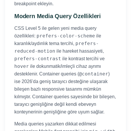
breakpoint ekleyin.
Modern Media Query Özellikleri
CSS Level 5 ile gelen yeni media query
prefers-color-scheme
özellikleri:
ile
prefers-
karanlık/aydınlık tema tercihi,
reduced-motion
ile hareket hassasiyeti,
prefers-contrast
ile kontrast tercihi ve
hover
ile dokunmatik/imleçli cihaz ayrımı
@container
desteklenir. Container queries (
)
ise 2026'da geniş tarayıcı desteğine ulaşarak
bileşen bazlı responsive tasarımı mümkün
kılmıştır. Container queries sayesinde bir bileşen,
tarayıcı genişliğine değil kendi ebeveyn
konteynerinin genişliğine göre uyum sağlar.
Media queries yazarken dikkat edilmesi