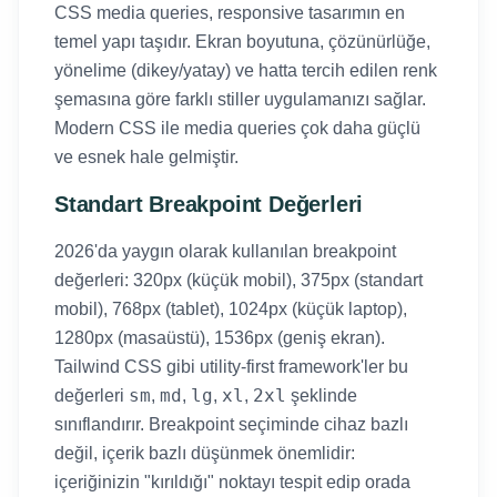
CSS media queries, responsive tasarımın en
temel yapı taşıdır. Ekran boyutuna, çözünürlüğe,
yönelime (dikey/yatay) ve hatta tercih edilen renk
şemasına göre farklı stiller uygulamanızı sağlar.
Modern CSS ile media queries çok daha güçlü
ve esnek hale gelmiştir.
Standart Breakpoint Değerleri
2026'da yaygın olarak kullanılan breakpoint
değerleri: 320px (küçük mobil), 375px (standart
mobil), 768px (tablet), 1024px (küçük laptop),
1280px (masaüstü), 1536px (geniş ekran).
Tailwind CSS gibi utility-first framework'ler bu
sm
md
lg
xl
2xl
değerleri
,
,
,
,
şeklinde
sınıflandırır. Breakpoint seçiminde cihaz bazlı
değil, içerik bazlı düşünmek önemlidir:
içeriğinizin "kırıldığı" noktayı tespit edip orada