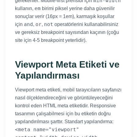
min-width
gerekenler: Mobile-first prensibi için
em
kullanın,
birimi piksel yerine daha güvenilir
sonuçlar verir (16px = 1em), karmaşık koşullar
and
or
not
için
,
,
operatörlerini kullanabilirsiniz
ve gereksiz breakpoint sayısından kaçının (çoğu
site için 4-5 breakpoint yeterlidir).
Viewport Meta Etiketi ve
Yapılandırması
Viewport meta etiketi, mobil tarayıcıların sayfanızı
nasıl ölçeklendireceğini ve görüntüleyeceğini
kontrol eden HTML meta etiketidir. Responsive
tasarımın çalışabilmesi için bu etiketin doğru
yapılandırılması şarttır. Standart yapılandırma:
<meta name="viewport"