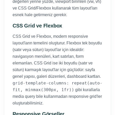
değerleri yerine yüzde, viewport birimleri (vw, vh)
ve CSS Grid/Flexbox kullanarak tüm layout'ları
esnek hale getirmeniz gerekir.
CSS Grid ve Flexbox
CSS Grid ve Flexbox, modern responsive
layout'ların temelini oluşturur. Flexbox tek boyutlu
(satır veya sütun) layout'lar için idealdir:
navigasyon menüleri, kart satırları, form
elemanları. CSS Grid ise iki boyutlu (satır ve
sütun) karmaşık layout'lar için güçlüdür: sayfa
genel yapısı, galeri düzenleri, dashboard kartları.
grid-template-columns: repeat(auto-
fit, minmax(300px, 1fr))
gibi kurallarla
media query bile kullanmadan responsive grid'ler
oluşturabilirsiniz.
Responsive Görseller