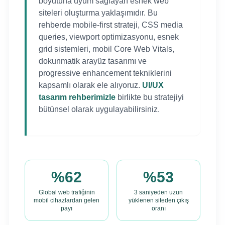
boyutuna uyum sağlayan esnek web
siteleri oluşturma yaklaşımıdır. Bu
rehberde mobile-first strateji, CSS media
queries, viewport optimizasyonu, esnek
grid sistemleri, mobil Core Web Vitals,
dokunmatik arayüz tasarımı ve
progressive enhancement tekniklerini
kapsamlı olarak ele alıyoruz.
UI/UX
tasarım rehberimizle
birlikte bu stratejiyi
bütünsel olarak uygulayabilirsiniz.
%62
%53
Global web trafiğinin
3 saniyeden uzun
mobil cihazlardan gelen
yüklenen siteden çıkış
payı
oranı