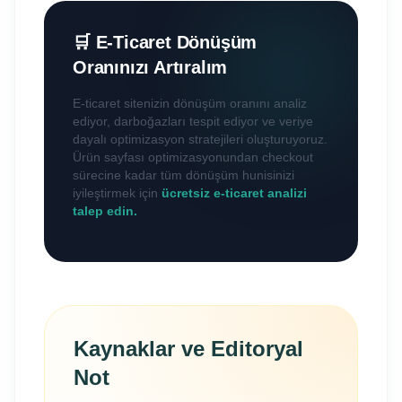
🛒 E-Ticaret Dönüşüm
Oranınızı Artıralım
E-ticaret sitenizin dönüşüm oranını analiz
ediyor, darboğazları tespit ediyor ve veriye
dayalı optimizasyon stratejileri oluşturuyoruz.
Ürün sayfası optimizasyonundan checkout
sürecine kadar tüm dönüşüm hunisinizi
iyileştirmek için
ücretsiz e-ticaret analizi
talep edin.
Kaynaklar ve Editoryal
Not